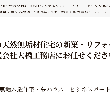
令和8年度最新】南会津町で家を新築・リフォームするなら絶
風呂の寒さを解消！1.5坪から1坪へ変える浴室断熱リフォーム
助金41.8万円交付決定！南会津の冬を暖かく変える賢い窓リノ
会津の冬を変える「断熱リフォーム」広さより暖かさという贅
島県「森と住まいのポイント事業」：南会津の木と最高性能で
令和8年度最新】南会津町で家を新築・リフォームするなら絶
の天然無垢材住宅の新築・リフォ
式会社大橋工務店にお任せくださ
無垢木造住宅・夢ハウス ビジネスパー