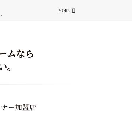
対…
…
MORE
…
…
…
対…
ームなら
い。
トナー加盟店