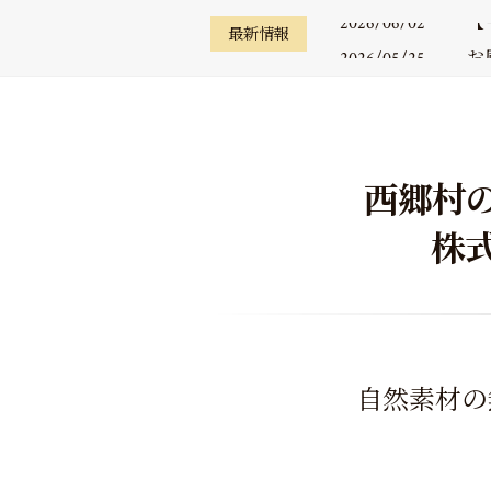
【
2026/06/02
最新情報
お
2026/05/25
補
2026/05/22
南
2026/05/01
福
2026/04/23
【
2026/06/02
西郷村
株
自然素材の