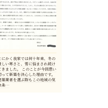
とにかく我家では何十年来、冬の
厳しい寒さと、雪に悩まされ続け
てきました。 このことが今回思い
切って新築を決心した理由です。
建築業者を選ぶ際もこの地域の気
象条…