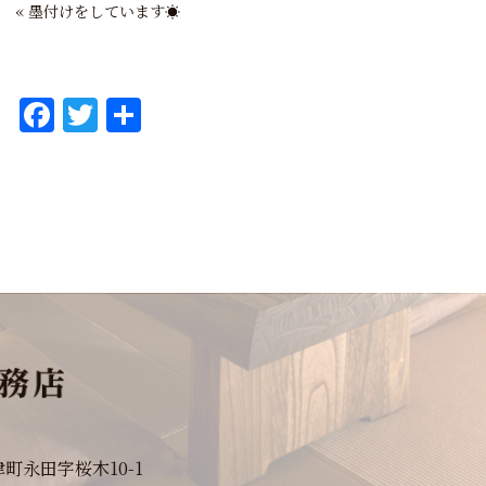
«
墨付けをしています☀
F
T
共
a
w
有
c
it
e
te
b
r
o
o
k
津町永田字桜木10-1