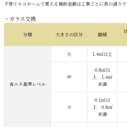
子育てエコホームで貰える補助金額は工事ごとに表の通りで
・ガラス交換
分類
大きさの区分
面積
大
1.4㎡以上
0.8㎡以
中
上 1.4㎡
省エネ基準レベル
未満
0.1㎡以
小
上 0.8㎡
未満