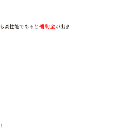
補助金
も高性能であると
が出ま
！