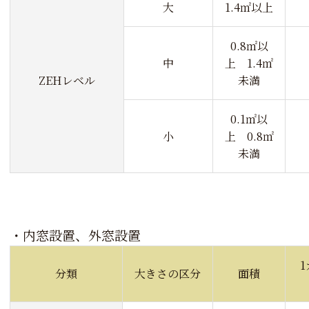
大
1.4㎡以上
0.8㎡以
中
上 1.4㎡
ZEHレベル
未満
0.1㎡以
小
上 0.8㎡
未満
・内窓設置、外窓設置
分類
大きさの区分
面積