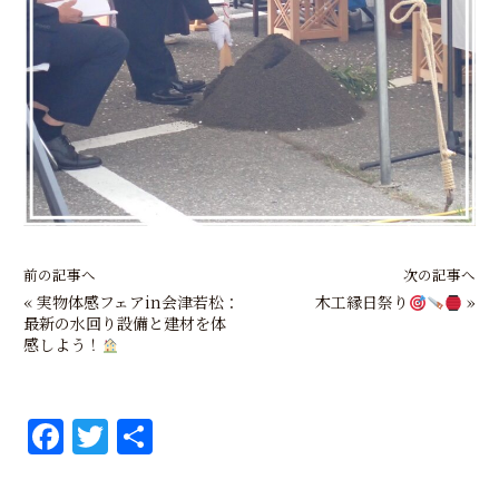
前の記事へ
次の記事へ
«
実物体感フェアin会津若松：
木工縁日祭り
»
最新の水回り設備と建材を体
感しよう！
F
T
共
a
w
有