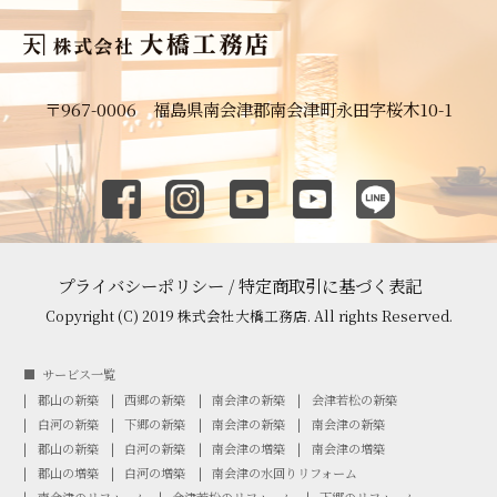
〒967-0006 福島県南会津郡南会津町永田字桜木10-1
プライバシーポリシー
/
特定商取引に基づく表記
Copyright (C) 2019 株式会社大橋工務店. All rights Reserved.
サービス一覧
郡山の新築
西郷の新築
南会津の新築
会津若松の新築
白河の新築
下郷の新築
南会津の新築
南会津の新築
郡山の新築
白河の新築
南会津の増築
南会津の増築
郡山の増築
白河の増築
南会津の水回りリフォーム