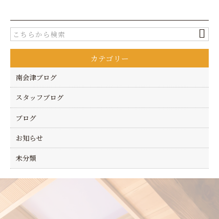
c
it
e
te
b
r
o
カテゴリー
o
k
南会津ブログ
スタッフブログ
ブログ
お知らせ
未分類