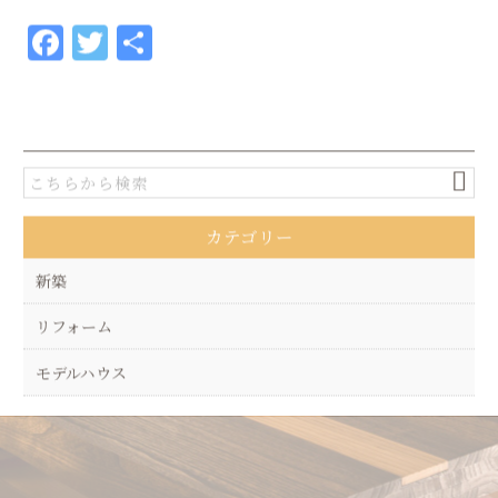
F
T
共
a
w
有
c
it
e
te
b
r
o
カテゴリー
o
k
新築
リフォーム
モデルハウス