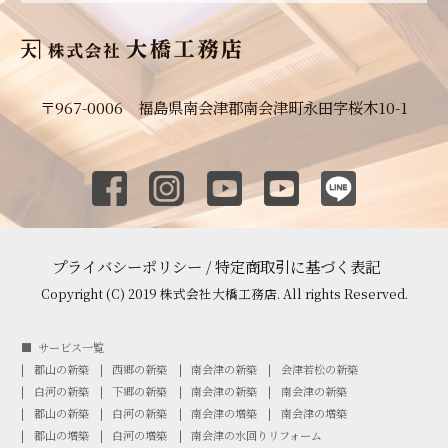
〒967-0006 福島県南会津郡南会津町永田字桜木10-1
プライバシーポリシー
/
特定商取引に基づく表記
Copyright (C) 2019 株式会社大橋工務店. All rights Reserved.
サービス一覧
郡山の新築
西郷の新築
南会津の新築
会津若松の新築
白河の新築
下郷の新築
南会津の新築
南会津の新築
郡山の新築
白河の新築
南会津の増築
南会津の増築
郡山の増築
白河の増築
南会津の水回りリフォーム