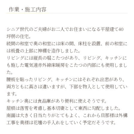
作業・施工内容
シニア世代のご夫婦がお二人でお住まいになる平屋建て40
坪弱の住宅。
続間の和室で奥の和室には床の間、床柱を設置、前の和室に
は板畳の上部に神棚を造作しました。
リビングには縦長の堀こたつがあり、リビング、キッチンに
も施した電気遠赤外線床暖房をこたつの内部にも使用しまし
た。
腰板を貼ったリビング、キッチンにはそれぞれ出窓があり、
両方ともに高さは違いますが、下部を物入として使用してい
ます。
キッチン奥には食品庫があり便利に使えそうです。
屋根は落雪を考慮し基本切妻として東西に勾配しました。
南面は大きく日当たりがとてもよく、これから旦那様は外構
工事を奥様は花壇の手入れをしていく予定だそうです。